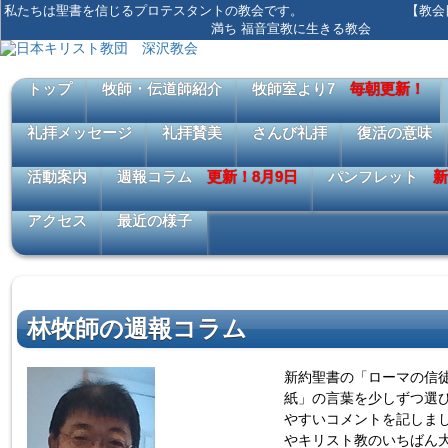
私たちは聖書を信じるプロテスタントの教会です。 【教会目標
満ち 福音宣教に生きる教会
トップ
牧師・伝道師紹介
牧師室より7
毎朝更新！
礼拝メッセージ
礼拝賛美
さんび礼拝
復活の意味
活動案内
週報コラム
更新！8月9日
パンフレット
新
アクセス
最近の様子
林牧師の週報コラム
新約聖書の「ローマの信
紙」の言葉を少しずつ選
やすいコメントを記しま
やキリスト教のいちばん