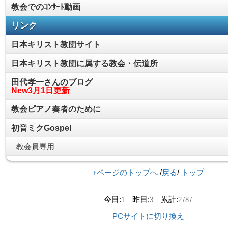
教会でのｺﾝｻｰﾄ動画
リンク
日本キリスト教団サイト
日本キリスト教団に属する教会・伝道所
田代孝一さんのブログ
New3月1日更新
教会ピアノ奏者のために
初音ミクGospel
教会員専用
↑ページのトップへ
/
戻る
/
トップ
今日:
昨日:
累計:
1
3
2787
PCサイトに切り換え